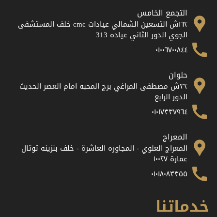
التجمع الخامس
١٦٢ش التسعين الشمالي عيادات cmc خلف المستشفى
الجوي الدور الثاني عياده 313
٠١٠٠٦٧٠٠٨٤٤
حلوان
٣٢ش مصطفى المراغي برج المحبه امام العصر الحديث
الدور الرابع
٠١٠١٧٣٣٧٩٦٤
المعراج
المعراج العلوي - المجاوره العاشرة - خلف بنزينه توتال
عمارة ١٠٠٢٧
٠١٠١٨٠٨٣٣٥٥
خدماتنا